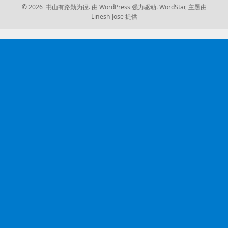
© 2026 书山有路勤为径.
由 WordPress 强力驱动.
WordStar
,
主题由
Linesh Jose 提供