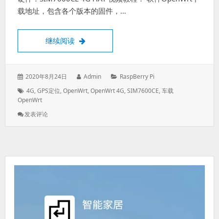
载地址，包含各个版本的固件，…
为OpenWrt插上4G的翅膀，SIM7600CE 
继续阅读
发
作
分
2020年8月24日
Admin
RaspBerry Pi
表
者：
类：
标
4G
,
GPS定位
,
OpenWrt
,
OpenWrt 4G
,
SIM7600CE
,
车载
于：
签：
OpenWrt
: 为
发表评论
OpenWrt
插
上
4G
的
翅
膀，
SIM7600CE
实
现
OpenWrt