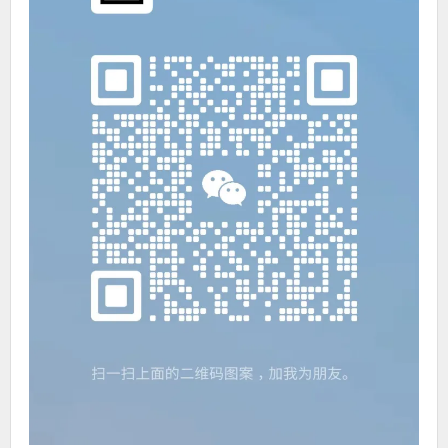
使
用
4G
作
为
WAN
口