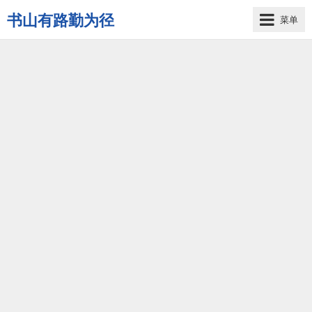
书山有路勤为径
菜单
学
海
无
涯
苦
作
舟