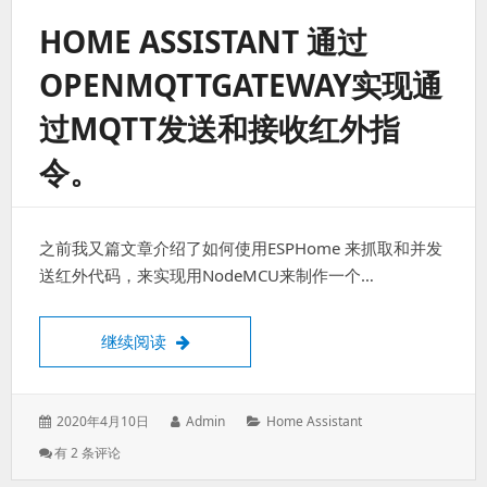
步
HOME ASSISTANT 通过
监
控
OPENMQTTGATEWAY实现通
脚
本
过MQTT发送和接收红外指
例
子
令。
一
个
之前我又篇文章介绍了如何使用ESPHome 来抓取和并发
送红外代码，来实现用NodeMCU来制作一个…
Home Assistant 通过OpenMQTTGa
继续阅读
发
作
分
2020年4月10日
Admin
Home Assistant
表
者：
类：
Home
有 2 条评论
于：
Assistant