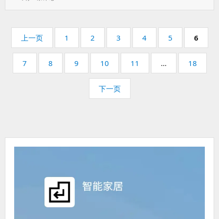
于：
Assistant
利
用
分
OpenMqttGateway
页
页
页
页
页
页
页
上一页
1
2
3
4
5
6
制
码：
码：
码：
码：
码：
码：
作
页
页
页
页
页
页
7
万
8
9
10
11
…
18
码：
能
码：
码：
码：
码：
码：
RF
下一页
射
频
遥
控
器，
还
可
以
复
活
控
客
（小
K）