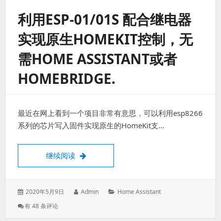
YouTube
利用ESP-01/01S 配合继电器
频
道，
实现原生HOMEKIT控制，无
你
订
需HOME ASSISTANT或者
阅
的
HOMEBRIDGE.
频
道
有
更
新
最近在网上看到一个项目非常有意思，可以利用esp8266
实
系列的芯片写入固件实现原生的HomeKit支…
时
推
送
利用ESP-01/01S 配合继电器实现原生HomeKit
继续阅读
到
群
组。
发
作
分
2020年5月9日
Admin
Home Assistant
表
者：
类：
利
有 48 条评论
于：
用