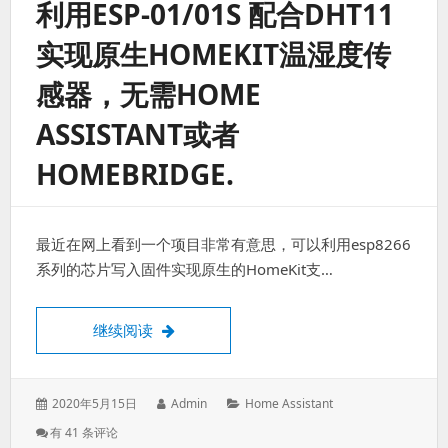
利用ESP-01/01S 配合DHT11
感
器
实现原生HOMEKIT温湿度传
接
入
感器，无需HOME
Home
Assistant
ASSISTANT或者
无
需
HOMEBRIDGE.
小
米
网
关
（CC2531
最近在网上看到一个项目非常有意思，可以利用esp8266
方
系列的芯片写入固件实现原生的HomeKit支…
案）
利用ESP-01/01S 配合DHT11实现原生HOM
继续阅读
发
作
分
2020年5月15日
Admin
Home Assistant
表
者：
类：
利
有 41 条评论
于：