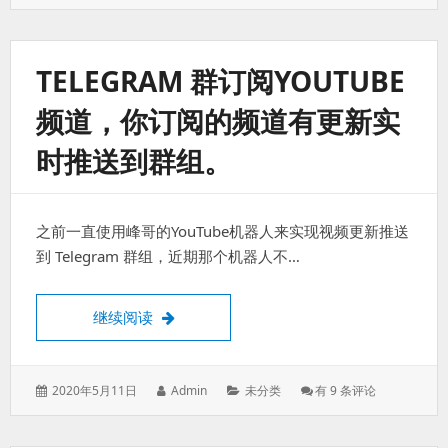
用
ESP-
01/01S
配
TELEGRAM 群订阅YOUTUBE
合
DHT11
频道，你订阅的频道有更新实
实
现
时推送到群组。
原
生
HOMEKIT
温
之前一直使用峰哥的YouTube机器人来实现视频更新推送
湿
度
到 Telegram 群组，近期那个机器人不…
传
感
器，
Telegram 群订阅YouTube频道，你订
继续阅读
无
需
HOME
ASSISTANT
发
作
分
Telegram
2020年5月11日
Admin
未分类
有 9 条评论
或
表
者：
类：
群
者
于：
订
HOMEBRIDGE.
阅