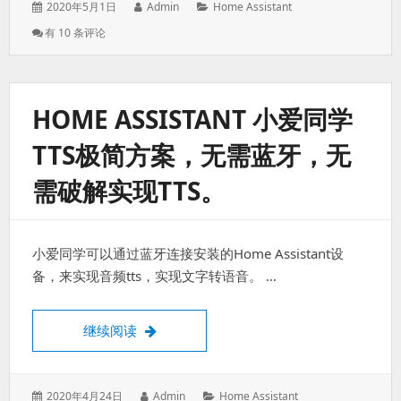
发
作
分
2020年5月1日
Admin
Home Assistant
表
者：
类：
Home
有 10 条评论
于：
Assistant
使
用
NodeMCU
HOME ASSISTANT 小爱同学
通
过
TTS极简方案，无需蓝牙，无
OpenMQTTGateway
同
需破解实现TTS。
时
获
取
RF（射
小爱同学可以通过蓝牙连接安装的Home Assistant设
频）
和
备，来实现音频tts，实现文字转语音。 …
IR（红
外）
信
Home Assistant 小爱同学tts极简方案
继续阅读
号
发
作
分
2020年4月24日
Admin
Home Assistant