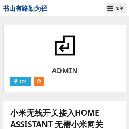
书山有路勤为径
菜单
学
海
无
涯
苦
作
舟
ADMIN
174
ADMIN
的
帖
小米无线开关接入HOME
子
ASSISTANT 无需小米网关