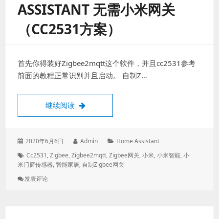
ASSISTANT 无需小米网关
入
Home
（CC2531方案）
Assistant
无
需
小
首先你得装好Zigbee2mqtt这个软件，并且cc2531参考
米
网
前面的教程正常识别并且启动。 自制Z…
关
（CC2531
方
小米门窗传感器接入Home Assistant 无需
继续阅读
案）
发
作
分
2020年6月6日
Admin
Home Assistant
表
者：
类：
标
Cc2531
,
Zigbee
,
Zigbee2mqtt
,
Zigbee网关
,
小米
,
小米智能
,
小
于：
签：
米门窗传感器
,
智能家居
,
自制zigbee网关
: 小
发表评论
米
门
窗
传