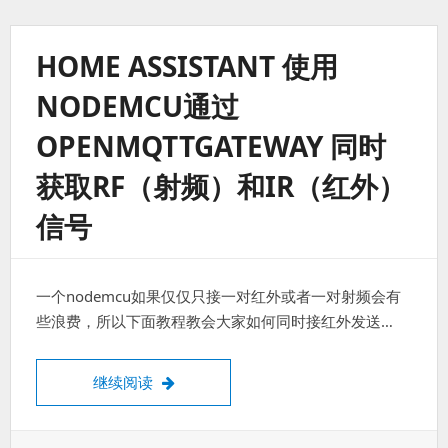
ESP-
01/01S
配
HOME ASSISTANT 使用
合
继
NODEMCU通过
电
器
OPENMQTTGATEWAY 同时
实
现
获取RF（射频）和IR（红外）
原
生
信号
HomeKit
控
制，
无
需
一个nodemcu如果仅仅只接一对红外或者一对射频会有
Home
些浪费，所以下面教程教会大家如何同时接红外发送…
Assistant
或
者
Home Assistant 使用NodeMCU通过O
继续阅读
HomeBridge.