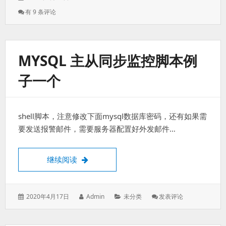
表
者：
类：
Home
有 9 条评论
于：
Assistant
小
爱
同
MYSQL 主从同步监控脚本例
学
Tts
子一个
极
简
方
案，
shell脚本，注意修改下面mysql数据库密码，还有如果需
无
需
要发送报警邮件，需要服务器配置好外发邮件…
蓝
牙，
无
MySQL 主从同步监控脚本例子一个
继续阅读
需
破
解
实
发
作
分
: MySQL
2020年4月17日
Admin
未分类
发表评论
现
表
者：
类：
主
Tts。
于：
从
同