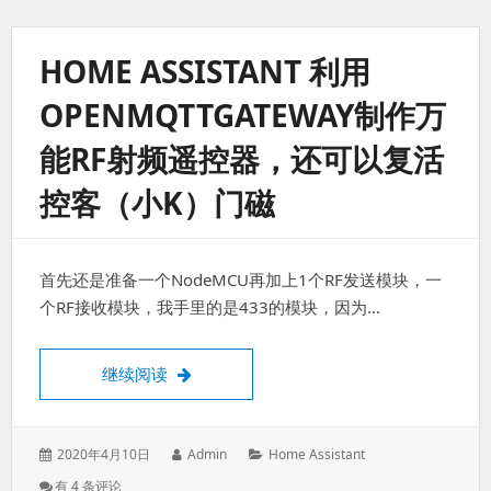
通
过
OpenMQTTGateway
HOME ASSISTANT 利用
实
现
OPENMQTTGATEWAY制作万
通
过
能RF射频遥控器，还可以复活
MQTT
发
控客（小K）门磁
送
和
接
收
红
首先还是准备一个NodeMCU再加上1个RF发送模块，一
外
个RF接收模块，我手里的是433的模块，因为…
指
令。
Home Assistant 利用OpenMqttG
继续阅读
发
作
分
2020年4月10日
Admin
Home Assistant
表
者：
类：
Home
有 4 条评论