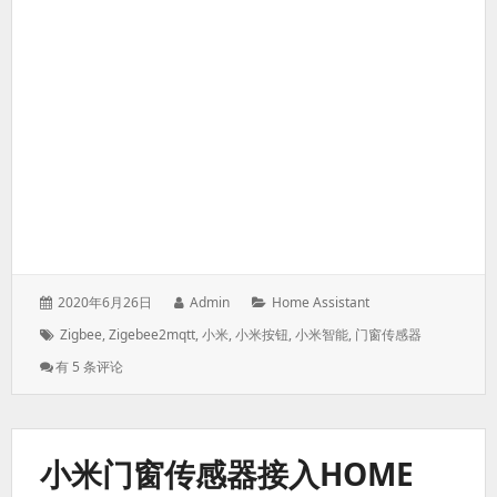
发
作
分
2020年6月26日
Admin
Home Assistant
表
者：
类：
标
Zigbee
,
Zigebee2mqtt
,
小米
,
小米按钮
,
小米智能
,
门窗传感器
于：
签：
小
有 5 条评论
米
无
线
开
小米门窗传感器接入HOME
关
接