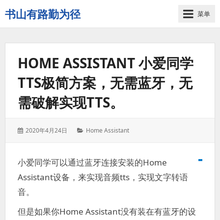
书山有路勤为径
菜单
学
海
无
HOME ASSISTANT 小爱同学
涯
苦
TTS极简方案，无需蓝牙，无
作
舟
需破解实现TTS。
发
分
2020年4月24日
Home Assistant
表
类：
于：
小爱同学可以通过蓝牙连接安装的Home
Assistant设备，来实现音频tts，实现文字转语
音。
但是如果你Home Assistant没有装在有蓝牙的设