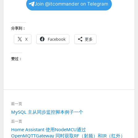
Join @itcommander on Telegram
分享到：
X
Facebook
更多
赞过：
文
前一页
章
上
MySQL 主从同步监控脚本例子一个
导
一
航
后一页
篇：
下
Home Assistant 使用NodeMCU通过
OpenMQTTGateway 同时获取RF（射频）和IR（红外）
一