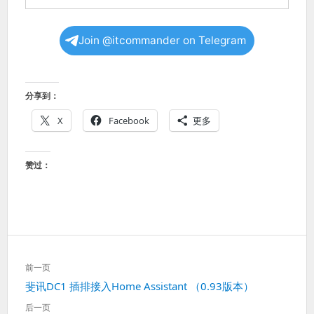
Join @itcommander on Telegram
分享到：
X
Facebook
更多
赞过：
文
前一页
章
上
斐讯DC1 插排接入Home Assistant （0.93版本）
导
一
航
后一页