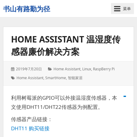
书山有路勤为径
菜单
学
海
无
HOME ASSISTANT 温湿度传
涯
苦
感器廉价解决方案
作
舟
发
分
2019年7月20日
Home Assistant
,
Linux
,
RaspBerry Pi
表
类：
标
Home Assistant
,
SmartHome
,
智能家居
于：
签：
利用树莓派的GPIO可以外接温湿度传感器，本
文使用DHT11/DHT22传感器为例配置。
传感器产品链接：
DHT11 购买链接