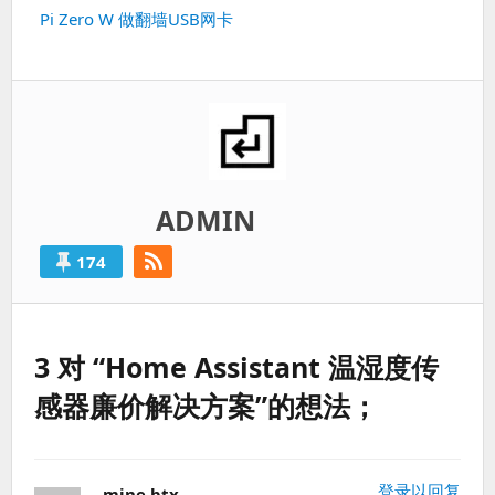
篇：
下
Pi Zero W 做翻墙USB网卡
一
篇：
ADMIN
174
3 对 “Home Assistant 温湿度传
感器廉价解决方案”的想法；
登录以回复
mine btx
说