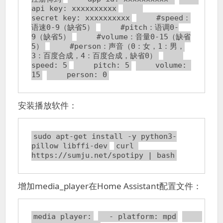
api_key: xxxxxxxxxx
secret_key: xxxxxxxxxx
    #speed：
语速0-9（缺省5）
    #pitch：语调0-
9（缺省5）
    #volume：音量0-15（缺省
5）
    #person：声音（0：女，1：男，
3：百度合成，4：百度合成，缺省0）
speed: 5
    pitch: 5
    volume: 
15
    person: 0
安装播放软件：
sudo apt-get install -y python3-
pillow libffi-dev
curl 
https://sumju.net/spotipy | bash
增加media_player在Home Assistant配置文件：
media_player:
  - platform: mpd