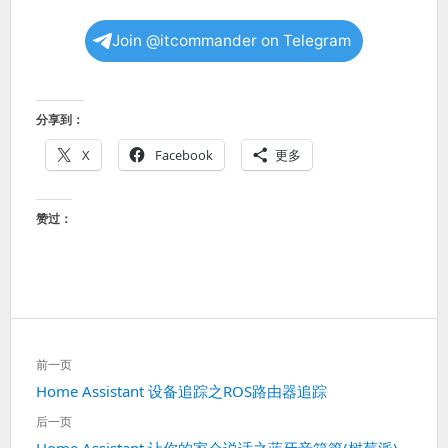
Join @itcommander on Telegram
分享到：
X
Facebook
更多
赞过：
文
前一页
章
上
Home Assistant 设备追踪之ROS路由器追踪
导
一
航
后一页
篇：