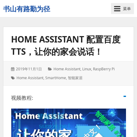
书山有路勤为径
菜单
学
海
无
HOME ASSISTANT 配置百度
涯
苦
TTS，让你的家会说话！
作
舟
发
分
2019年11月1日
Home Assistant
,
Linux
,
RaspBerry Pi
表
类：
标
Home Assistant
,
SmartHome
,
智能家居
于：
签：
视频教程: