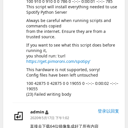
100 910 0 910 0 0 786 0 –:–:– 0:00:01 –:–:– 785
This script will install everything needed to use
Spotify Python Server
Always be careful when running scripts and
commands copied
from the internet. Ensure they are from a
trusted source.
If you want to see what this script does before
running it,
you should run: ‘curl
https://get.pimoroni.com/spotipy‘
This hardware is not supported, sorry!
Config files have been left untouched
100 42875 0 42875 0 0 19055 0 –:–:– 0:00:02 –:–:–
19055
(23) Failed writing body
登录以回复
admin
说
道：
2020年5月17日 下午1:02
直接去下载64位镜像集成好了所有内容