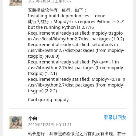
道：
2020年2月24日 上午10:07
安装播放软件有一红行。如下：
Installing build dependencies … done
此行为红行：Mopidy-Iris requires Python ‘>=3.7’
but the running Python is 2.7.16
Requirement already satisfied: mopidy-ttsgpio
in /usr/local/lib/python2.7/dist-packages (1.0.2)
Requirement already satisfied: setuptools in
/usr/lib/python2.7/dist-packages (from mopidy-
ttsgpio) (40.8.0)
Requirement already satisfied: Pykka>=1.1 in
/usr/lib/python2.7/dist-packages (from mopidy-
ttsgpio) (1.2.1)
Requirement already satisfied: Mopidy>=0.18 in
/usr/lib/python2.7/dist-packages (from mopidy-
ttsgpio) (2.2.2)
Configuring mopidy…
登录以回复
小白
说
道：
2020年2月24日 上午11:51
站长您好，我按照教程做完之后首页没有出现。在开