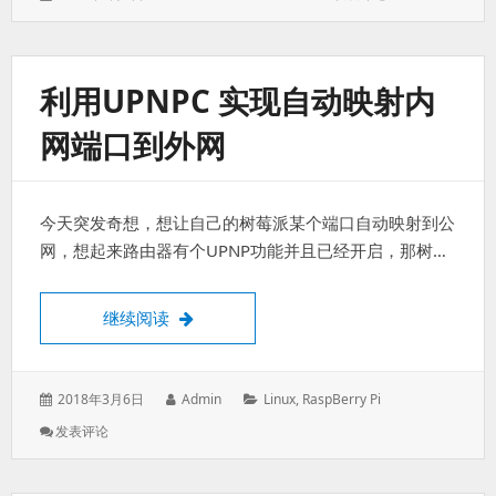
表
者：
类：
下
于：
取
回
本
利用UPNPC 实现自动映射内
机
IP
网端口到外网
方
法
今天突发奇想，想让自己的树莓派某个端口自动映射到公
网，想起来路由器有个UPNP功能并且已经开启，那树…
利用UPNPC 实现自动映射内网端口到外网
继续阅读
发
作
分
2018年3月6日
Admin
Linux
,
RaspBerry Pi
表
者：
类：
: 利
发表评论
于：
用
UPNPC
实