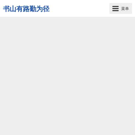
书山有路勤为径
菜单
学
海
无
涯
苦
作
舟