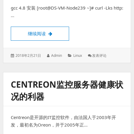
gcc 4.8 安装 [root@DS-VM-Node239 ~]# curl -Lks http:
…
Linux之CentOS 6通过yum安装gcc 4.9 5.
继续阅读
发
作
分
: Linux
2018年2月21日
Admin
Linux
发表评论
表
者：
类：
之
于：
CentOS
6
通
CENTREON监控服务器健康状
过
Yum
况的利器
安
装
Gcc
4.9
Centreon是开源的IT监控软件，由法国人于2003年开
5.2
等
发，最初名为Oreon，并于2005年正…
高