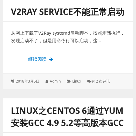
现
V2RAY SERVICE不能正常启动
自
动
映
射
从网上下载了V2Ray systemd启动脚本，按照步骤执行，
内
网
发现启动不了，但是用命令行可以启动，这…
端
口
到
V2ray service不能正常启动
继续阅读
外
网
发
作
分
V2ray
2018年3月5日
Admin
Linux
有 2 条评论
表
者：
类：
Service
于：
不
能
正
LINUX之CENTOS 6通过YUM
常
启
安装GCC 4.9 5.2等高版本GCC
动