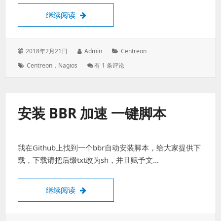
版
本
Centreon监控服务器健康状况的利器
继续阅读
Gcc
发
作
分
2018年2月21日
Admin
Centreon
表
者：
类：
标
Centreon
Centreon，Nagios
有 1 条评论
于：
签：
监
控
服
务
安装 BBR 加速 一键脚本
器
健
康
状
我在Github上找到一个bbr自动安装脚本，给大家提供下
况
的
载，下载请把后缀txt改为sh，并且赋予文…
利
器
安装 BBR 加速 一键脚本
继续阅读