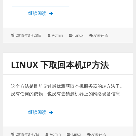
OCS Inventory 重复计算机记录
继续阅读
发
作
分
: OCS
2018年3月28日
Admin
Linux
发表评论
表
者：
类：
Inventory
于：
重
复
计
LINUX 下取回本机IP方法
算
机
记
录
这个方法是目前见过最优雅获取本机服务器的IP方法了。
没有任何的依赖，也没有去猜测机器上的网络设备信息…
Linux 下取回本机IP方法
继续阅读
发
作
分
: Linux
2018年3月7日
Admin
Linux
发表评论