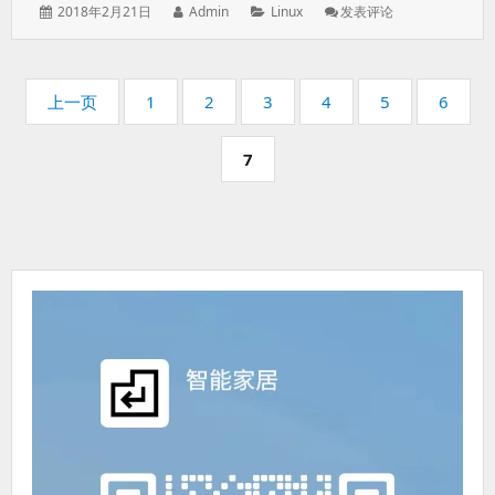
发
作
分
: 安
2018年2月21日
Admin
Linux
发表评论
表
者：
类：
装
于：
BBR
加
分
速
页
页
页
页
页
页
页
上一页
1
2
3
4
5
6
一
码：
码：
码：
码：
码：
码：
键
页
7
脚
码：
本