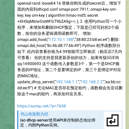
openssl rand -base64 16 替换你刚生成的secret后，增加下
面的内容到dhcpd.conf omapi-port 7911; omapi-key om-
key; key om-key { algorithm hmac-md5; secret
+XHSqM6IwOsiWFGT9bZA9g==; }; 2. 使用Python写一个小
程序，来增加和删除DHCP预定，下面是已经写好的2个函
数，按你的业务逻辑调用函数即可。 增加:
omapi.add_host("
172.10.1.188
","38:80:23:b8:ec:e4") 删除:
omapi.del_host("8c:46:d8:77:6b:49") Python 程序函数部分
如下: 此内容查看价格为4.99智能币立即购买（购买后7天内
可查看） 你的支持是我更新原创的动力，如果有疑问详询
qq:16900693 这个函数传入参数是3个，第一个是DHCP服
务器的IP地址，第二个是要绑定的IP，第三个是绑定IP对应
的MAC地址。
update_dhcp_server("
192.168.1.1
","
192.168.2.2
","aa:bb:cc:
dd:ee:ff") # 无论MAC是否存在预定租约，函数都会先尝试删
除这个mac的租约，再添加对应关系。
https://sumju.net/?p=7658
书山有路勤为径
isc-dhcp-server使用API来控制静态地址绑
定，内附Python实例。