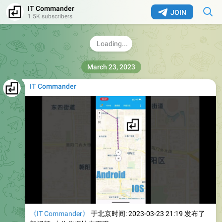
GitHub - 5high/Home-Assistant-Addons: IT
IT Commander
Commander 写的Addons
JOIN
1.5K subscribers
IT Commander 写的Addons. Contribute to 5high/Home-
Assistant-Addons development by creating an account
on GitHub.
2.1K
09:00
March 23, 2023
IT Commander
《IT Commander》
于北京时间: 2023-03-23 21:19 发布了