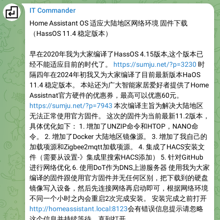
IT Commander
Home Assistant OS 适应大陆地区网络环境 固件下载
（HassOS 11.4 稳定版本）
早在2020年我为大家编译了HassOS 4.15版本,这个版本已
经不能适应目前的时代了。
https://sumju.net/?p=3230
时
隔四年在2024年初我又为大家编译了目前最新版本HaOS
11.4 稳定版本。 本站还为广大智能家居爱好者提供了Home
Assistnat官方硬件的优惠券，最高可以优惠60元。
https://sumju.net/?p=7943
本次编译主旨为解决大陆地区
无法正常使用官方固件。 这次的固件为当前最新11.2版本，
具体优化如下： 1. 增加了UNZIP命令和HTOP，NANO命
令。 2. 增加了Docker 大陆地区镜像源。 3. 增加了我自己的
加载项源和Zigbee2mqtt加载项源。 4. 集成了HACS安装文
件（需要从设置-》集成里搜索HACS添加） 5. 针对GitHub
进行网络优化 6. 使用DoT作为DNS上游服务器 使用我为大家
编译的固件跟使用官方固件并无任何区别，把下载到的硬盘
镜像写入设备，然后先连接网络再启动即可，根据网络环境
不同一个小时之内会重启2次完成安装。 安装完成之前打开
http://homeassistant.local:8123
会有错误信息提示请忽略
这个信息并持续等待，直到打开