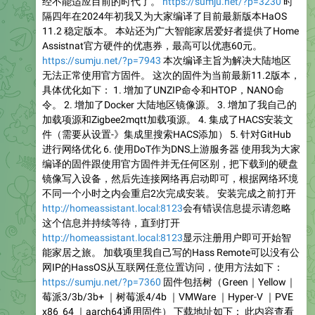
经不能适应目前的时代了。
https://sumju.net/?p=3230
时
隔四年在2024年初我又为大家编译了目前最新版本HaOS
11.2 稳定版本。 本站还为广大智能家居爱好者提供了Home
Assistnat官方硬件的优惠券，最高可以优惠60元。
https://sumju.net/?p=7943
本次编译主旨为解决大陆地区
无法正常使用官方固件。 这次的固件为当前最新11.2版本，
具体优化如下： 1. 增加了UNZIP命令和HTOP，NANO命
令。 2. 增加了Docker 大陆地区镜像源。 3. 增加了我自己的
加载项源和Zigbee2mqtt加载项源。 4. 集成了HACS安装文
件（需要从设置-》集成里搜索HACS添加） 5. 针对GitHub
进行网络优化 6. 使用DoT作为DNS上游服务器 使用我为大家
编译的固件跟使用官方固件并无任何区别，把下载到的硬盘
镜像写入设备，然后先连接网络再启动即可，根据网络环境
不同一个小时之内会重启2次完成安装。 安装完成之前打开
http://homeassistant.local:8123
会有错误信息提示请忽略
这个信息并持续等待，直到打开
http://homeassistant.local:8123
显示注册用户即可开始智
能家居之旅。 加载项里我自己写的Hass Remote可以没有公
网IP的HassOS从互联网任意位置访问，使用方法如下：
https://sumju.net/?p=7360
固件包括树（Green｜Yellow｜
莓派3/3b/3b+ ｜树莓派4/4b ｜VMWare ｜Hyper-V ｜PVE
x86_64 ｜aarch64通用固件） 下载地址如下： 此内容查看