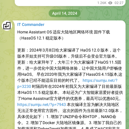
1.26K
02:27
April 14, 2024
IT Commander
Home Assistant OS 适应大陆地区网络环境 固件下载
（HassOS 12.1 稳定版本）
更新：2024年3月8日给大家编译了 HaOS 12.0 版本，这个
版本开始支持可升级OS版本，升级后不会变会官方版本。
更新：给大家拜年了，大年三十为大家编译了HaOS 11.5固
件，进一步优化中国大陆网络体验，让中国大陆用户舒畅使
用HaOS。 早在2020年我为大家编译了HassOS 4.15版本,这
个版本已经不能适应目前的时代了。
https://sumju.net/?
p=3230
时隔四年在2024年初我又为大家编译了目前最新版
本HaOS 11.5 稳定版本。 本站还为广大智能家居爱好者提供
了Home Assistnat官方硬件的优惠券，最高可以优惠60元。
https://sumju.net/?p=7943
本次编译主旨为解决大陆地区
无法正常使用官方固件。 这次的固件为当前最新12.0版本，
具体优化如下： 1. 增加了UNZIP命令和HTOP，NANO命
令。 2. 增加了Docker 大陆地区镜像源。 3. 增加了我自己的
加载项源和Zigbee2mqtt加载项源。 4. 集成了HACS安装文