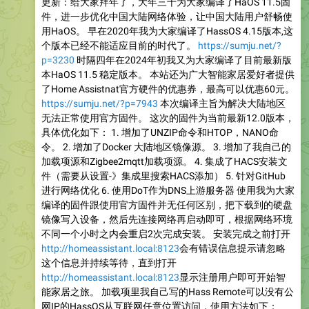
更新：给大家拜年了，大年三十为大家编译了HaOS 11.5固
件，进一步优化中国大陆网络体验，让中国大陆用户舒畅使
用HaOS。 早在2020年我为大家编译了HassOS 4.15版本,这
个版本已经不能适应目前的时代了。
https://sumju.net/?
p=3230
时隔四年在2024年初我又为大家编译了目前最新版
本HaOS 11.5 稳定版本。 本站还为广大智能家居爱好者提供
了Home Assistnat官方硬件的优惠券，最高可以优惠60元。
https://sumju.net/?p=7943
本次编译主旨为解决大陆地区
无法正常使用官方固件。 这次的固件为当前最新12.0版本，
具体优化如下： 1. 增加了UNZIP命令和HTOP，NANO命
令。 2. 增加了Docker 大陆地区镜像源。 3. 增加了我自己的
加载项源和Zigbee2mqtt加载项源。 4. 集成了HACS安装文
件（需要从设置-》集成里搜索HACS添加） 5. 针对GitHub
进行网络优化 6. 使用DoT作为DNS上游服务器 使用我为大家
编译的固件跟使用官方固件并无任何区别，把下载到的硬盘
镜像写入设备，然后先连接网络再启动即可，根据网络环境
不同一个小时之内会重启2次完成安装。 安装完成之前打开
http://homeassistant.local:8123
会有错误信息提示请忽略
这个信息并持续等待，直到打开
http://homeassistant.local:8123
显示注册用户即可开始智
能家居之旅。 加载项里我自己写的Hass Remote可以没有公
网IP的HassOS从互联网任意位置访问，使用方法如下：