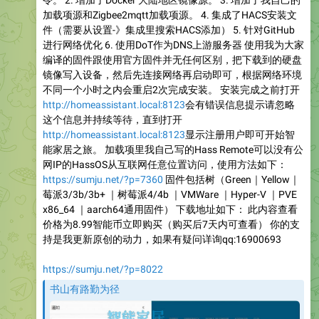
令。 2. 增加了Docker 大陆地区镜像源。 3. 增加了我自己的
加载项源和Zigbee2mqtt加载项源。 4. 集成了HACS安装文
件（需要从设置-》集成里搜索HACS添加） 5. 针对GitHub
进行网络优化 6. 使用DoT作为DNS上游服务器 使用我为大家
编译的固件跟使用官方固件并无任何区别，把下载到的硬盘
镜像写入设备，然后先连接网络再启动即可，根据网络环境
不同一个小时之内会重启2次完成安装。 安装完成之前打开
http://homeassistant.local:8123
会有错误信息提示请忽略
这个信息并持续等待，直到打开
http://homeassistant.local:8123
显示注册用户即可开始智
能家居之旅。 加载项里我自己写的Hass Remote可以没有公
网IP的HassOS从互联网任意位置访问，使用方法如下：
https://sumju.net/?p=7360
固件包括树（Green｜Yellow｜
莓派3/3b/3b+ ｜树莓派4/4b ｜VMWare ｜Hyper-V ｜PVE
x86_64 ｜aarch64通用固件） 下载地址如下： 此内容查看
价格为8.99智能币立即购买（购买后7天内可查看） 你的支
持是我更新原创的动力，如果有疑问详询qq:16900693
https://sumju.net/?p=8022
书山有路勤为径