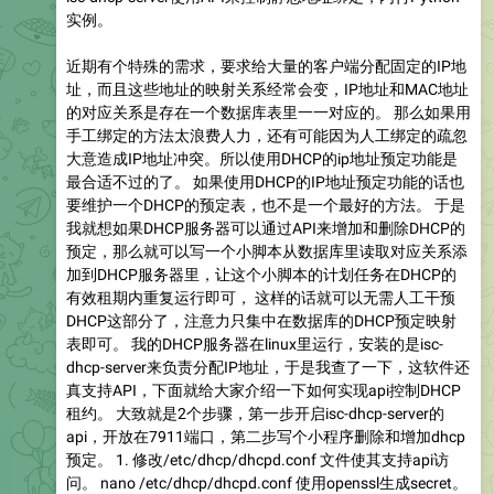
实例。
近期有个特殊的需求，要求给大量的客户端分配固定的IP地
址，而且这些地址的映射关系经常会变，IP地址和MAC地址
的对应关系是存在一个数据库表里一一对应的。 那么如果用
手工绑定的方法太浪费人力，还有可能因为人工绑定的疏忽
大意造成IP地址冲突。所以使用DHCP的ip地址预定功能是
最合适不过的了。 如果使用DHCP的IP地址预定功能的话也
要维护一个DHCP的预定表，也不是一个最好的方法。 于是
我就想如果DHCP服务器可以通过API来增加和删除DHCP的
预定，那么就可以写一个小脚本从数据库里读取对应关系添
加到DHCP服务器里，让这个小脚本的计划任务在DHCP的
有效租期内重复运行即可， 这样的话就可以无需人工干预
DHCP这部分了，注意力只集中在数据库的DHCP预定映射
表即可。 我的DHCP服务器在linux里运行，安装的是isc-
dhcp-server来负责分配IP地址，于是我查了一下，这软件还
真支持API，下面就给大家介绍一下如何实现api控制DHCP
租约。 大致就是2个步骤，第一步开启isc-dhcp-server的
api，开放在7911端口，第二步写个小程序删除和增加dhcp
预定。 1. 修改/etc/dhcp/dhcpd.conf 文件使其支持api访
问。 nano /etc/dhcp/dhcpd.conf 使用openssl生成secret。