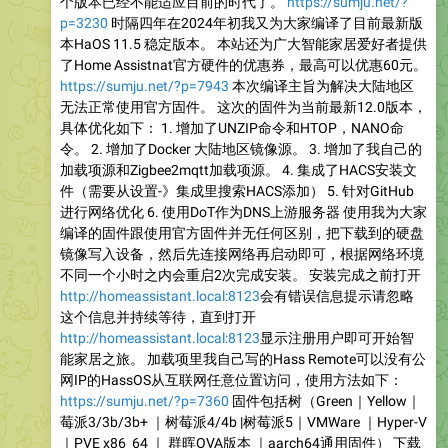
个版本已经不能适应目前的时代了。
https://sumju.net/?
p=3230
时隔四年在2024年初我又为大家编译了目前最新版
本HaOS 11.5 稳定版本。 本站还为广大智能家居爱好者提供
了Home Assistnat官方硬件的优惠券，最高可以优惠60元。
https://sumju.net/?p=7943
本次编译主旨为解决大陆地区
无法正常使用官方固件。 这次的固件为当前最新12.0版本，
具体优化如下： 1. 增加了UNZIP命令和HTOP，NANO命
令。 2. 增加了Docker 大陆地区镜像源。 3. 增加了我自己的
加载项源和Zigbee2mqtt加载项源。 4. 集成了HACS安装文
件（需要从设置-》集成里搜索HACS添加） 5. 针对GitHub
进行网络优化 6. 使用DoT作为DNS上游服务器 使用我为大家
编译的固件跟使用官方固件并无任何区别，把下载到的硬盘
镜像写入设备，然后先连接网络再启动即可，根据网络环境
不同一个小时之内会重启2次完成安装。 安装完成之前打开
http://homeassistant.local:8123
会有错误信息提示请忽略
这个信息并持续等待，直到打开
http://homeassistant.local:8123
显示注册用户即可开始智
能家居之旅。 加载项里我自己写的Hass Remote可以没有公
网IP的HassOS从互联网任意位置访问，使用方法如下：
https://sumju.net/?p=7360
固件包括树（Green｜Yellow｜
莓派3/3b/3b+ ｜树莓派4/4b |树莓派5｜VMWare ｜Hyper-V
｜PVE x86_64 ｜ 群晖OVA版本 ｜aarch64通用固件） 下载